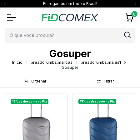
Entregamos em todo o Brasil!
0
Gosuper
Início
breadcrumbs.marcas
breadcrumbs.malas1
Gosuper
Ordenar
Filtrar