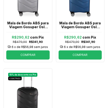
Mala de Bordo ABS para
Mala de Bordo ABS para
Viagem Gosuper Oslo
Viagem Gosuper Oslo
Cadeado Integrado
Cadeado Integrado
Rodas Giro 360° Prata
Rodas Giro 360° Azul
R$290,62
com
Pix
R$290,62
com
Pix
Royal
R$479,90
R$341,90
R$479,90
R$341,90
6
x de
R$56,98
sem juros
6
x de
R$56,98
sem juros
COMPRAR
COMPRAR
ESGOTADO