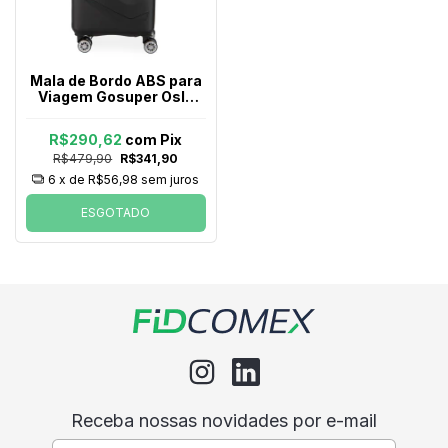
Mala de Bordo ABS para
Viagem Gosuper Oslo
Cadeado Embutido
Rodas Giro 360° Preta
R$290,62
com
Pix
R$479,90
R$341,90
6
x de
R$56,98
sem juros
ESGOTADO
Receba nossas novidades por e-mail