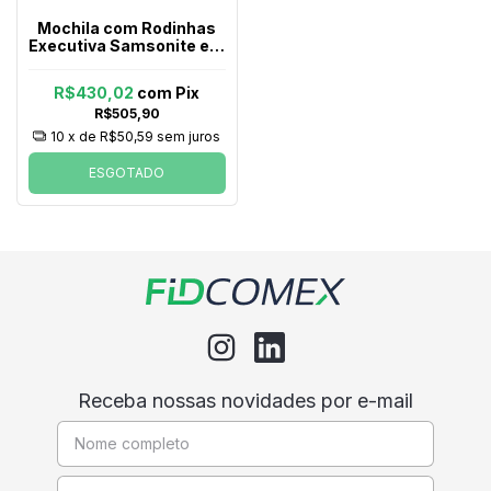
Mochila com Rodinhas
Executiva Samsonite em
Poliester Wheeled
Acceleration Java
R$430,02
com
Pix
Fúcsia
R$505,90
10
x de
R$50,59
sem juros
ESGOTADO
Receba nossas novidades por e-mail