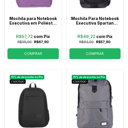
Mochila para Notebook
Mochila Para Notebook
Executiva em Poliéster
Executiva Spartan
Swissland Artemis Lilás
IsiWay PSM1600100
Preta
R$57,72
com
Pix
R$49,22
com
Pix
R$95,90
R$67,90
R$83,90
R$57,90
COMPRAR
COMPRAR
ESGOTADO
ESGOTADO