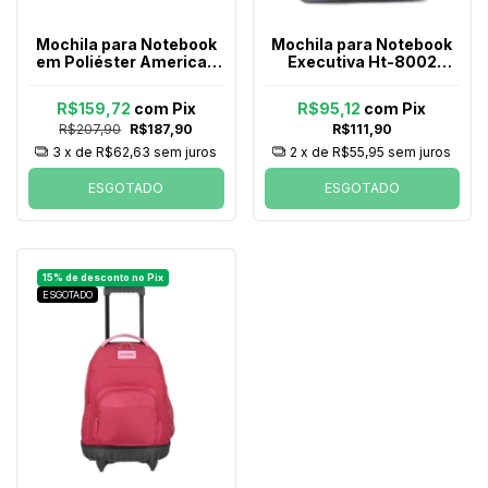
Mochila para Notebook
Mochila para Notebook
em Poliéster American
Executiva Ht-8002
Tourister By Samsonite
Tecido Impermeavel
Bridge Preta
Entrada Usb Poliester -
R$159,72
com
Pix
R$95,12
com
Pix
Cinza
R$207,90
R$187,90
R$111,90
3
x de
R$62,63
sem juros
2
x de
R$55,95
sem juros
ESGOTADO
ESGOTADO
ESGOTADO