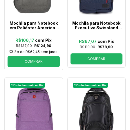
Mochila para Notebook
Mochila para Notebook
em Poliéster American
Executiva Swissland
Tourister By Samsonite
Ys28082 em Poliester 17
Newport Plus Cinza e
Azul
R$106,17
com
Pix
R$67,07
com
Pix
Preta
R$137,90
R$124,90
R$110,90
R$78,90
2
x de
R$62,45
sem juros
COMPRAR
COMPRAR